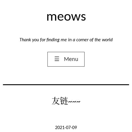
meows
Thank you for finding me in a corner of the world
☰
Menu
友链~~~
2021-07-09