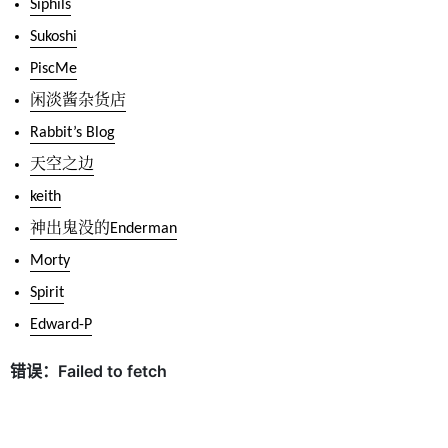
Siphils
Sukoshi
PiscMe
闲淡酱杂货店
Rabbit’s Blog
天空之边
keith
神出鬼没的Enderman
Morty
Spirit
Edward-P