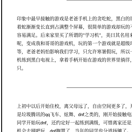
印象中最早接触的游戏是老爸手机上的贪吃蛇，黑白的
着蛇渐渐变长直到占满整个屏幕，很简单的游戏却玩的
容易满足。后来家里买了所谓的“学习机”，美曰其名用
呢，变成我和哥哥的游戏机，玩的第一个游戏就是超级
等，老爸老妈怕影响我们学习，只允许寒暑假玩，所以
机练到黑白电视上，拿着手柄开始在游戏的世界里徜徉
只。
上初中以后开始住校，离父母远了，自由空间更多了，
是垃圾腾讯的qq飞车、炫舞、dnf之类的，刚开始接触
同学开始玩dnf，还约定好一起练到满级，可惜离家还
机会去网吧玩，dnf搁置了，当年的同学也分道扬镳了。