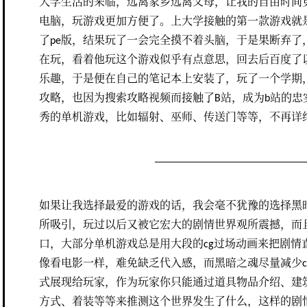
大学生活的来临，远离家乡远离父母，让我的自由时间
电脑，玩游戏更加方便了。上大学接触的第一款游戏就是mi
了pe版，结果玩了一会完全摸不着头脑，于是果断弃了
在玩，看着他玩这个游戏似乎有点意思，回去后百度了
乐趣，于是便在自己的笔记本上安装了，玩了一个学期
攻略，也因为搜索攻略视频而接触了B站，成为b站的忠
秀的单机游戏，比如辐射、巫师、传送门等等，不再详
如果让我选择最爱的游戏的话，我会毫不犹豫的选择黑
所吸引，玩过以后又被它宏大的剧情世界观所震撼，而
口，大部分单机游戏总是用大段的cg过场动画来把剧情
像看电影一样，难免缺乏代入感，而黑暗之魂尽量减少c
式展现给玩家，作为玩家你只能通过道具物品介绍、建筑
方式、着装等等来推测这个世界发生了什么，这样的剧