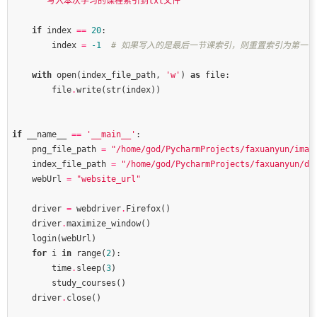
"""写入本次学习的课程索引到txt文件"""
if
 index 
==
20
        index 
=
-
1
# 如果写入的是最后一节课索引，则重置索引为第一节
with
 open(index_file_path, 
'w'
) 
as
        file
.
if
 __name__ 
==
'__main__'
    png_file_path 
=
"/home/god/PycharmProjects/faxuanyun/imag
    index_file_path 
=
"/home/god/PycharmProjects/faxuanyun/do
    webUrl 
=
"website_url"
    driver 
=
 webdriver
.
    driver
.
for
 i 
in
 range(
2
        time
.
sleep(
3
    driver
.