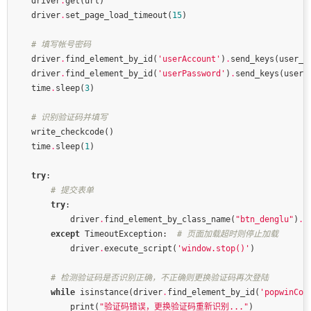
    driver
.
    driver
.
set_page_load_timeout(
15
# 填写帐号密码
    driver
.
find_element_by_id(
'userAccount'
)
.
    driver
.
find_element_by_id(
'userPassword'
)
.
    time
.
sleep(
3
# 识别验证码并填写
    time
.
sleep(
1
try
# 提交表单
try
            driver
.
find_element_by_class_name(
"btn_denglu"
)
.
except
 TimeoutException:  
# 页面加载超时则停止加载
            driver
.
execute_script(
'window.stop()'
# 检测验证码是否识别正确，不正确则更换验证码再次登陆
while
 isinstance(driver
.
find_element_by_id(
'popwinCon
            print(
"验证码错误，更换验证码重新识别..."