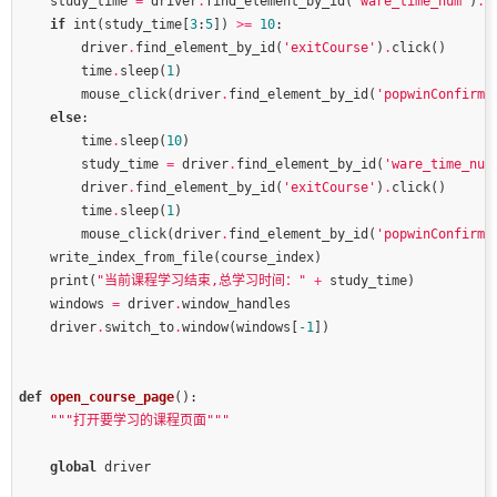
    study_time 
=
 driver
.
find_element_by_id(
'ware_time_num'
)
.
if
 int(study_time[
3
:
5
]) 
>=
10
        driver
.
find_element_by_id(
'exitCourse'
)
.
        time
.
sleep(
1
        mouse_click(driver
.
find_element_by_id(
'popwinConfirm'
else
        time
.
sleep(
10
        study_time 
=
 driver
.
find_element_by_id(
'ware_time_num
        driver
.
find_element_by_id(
'exitCourse'
)
.
        time
.
sleep(
1
        mouse_click(driver
.
find_element_by_id(
'popwinConfirm'
    print(
"当前课程学习结束,总学习时间："
+
    windows 
=
 driver
.
    driver
.
switch_to
.
window(windows[
-
1
def
open_course_page
()
:
"""打开要学习的课程页面"""
global