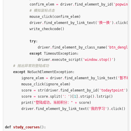
            confirm_elem 
=
 driver
.
find_element_by_id(
'popwinC
# 模拟鼠标点击
            driver
.
find_element_by_link_text(
'换一换'
)
.
try
                driver
.
find_element_by_class_name(
'btn_denglu
except
                driver
.
execute_script(
'window.stop()'
# 抛出异常则登陆成功
except
        ignore_elem 
=
 driver
.
find_element_by_link_text(
'暂不绑
        score 
=
 str(driver
.
find_element_by_id(
'todaytpoint'
)
.
        score 
=
 score
.
split(
'：'
)[
1
]
.
strip()
.
        print(
"登陆成功，当前积分："
+
        driver
.
find_element_by_link_text(
'我的学习'
)
.
def
study_courses
()
: