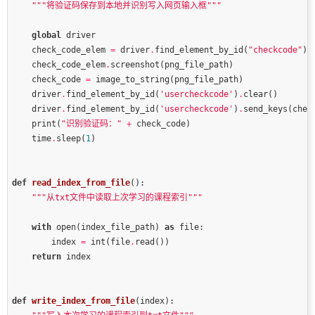
"""将验证码保存到本地并识别写入网页输入框"""
global
    check_code_elem 
=
 driver
.
find_element_by_id(
"checkcode"
    check_code_elem
.
    check_code 
=
    driver
.
find_element_by_id(
'usercheckcode'
)
.
    driver
.
find_element_by_id(
'usercheckcode'
)
.
    print(
"识别验证码："
+
    time
.
sleep(
1
def
read_index_from_file
()
:
"""从txt文件中读取上次学习的课程索引"""
with
 open(index_file_path) 
as
        index 
=
 int(file
.
return
def
write_index_from_file
(index)
: