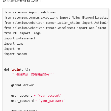
以网站链接被我去掉了：
from
 selenium 
import
from
 selenium.common.exceptions 
import
from
 selenium.webdriver.common.action_chains 
import
from
 selenium.webdriver.remote.webelement 
import
from
 PIL 
import
import
import
import
import
def
login
(url)
:
"""登陆网站，获得当前积分"""
global
    user_account 
=
"your_account"
    user_password 
=
"your_password"