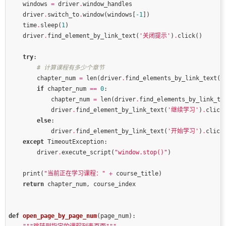
    windows 
=
 driver
.
    driver
.
switch_to
.
window(windows[
-
1
    time
.
sleep(
1
    driver
.
find_element_by_link_text(
'关闭提示'
)
.
try
# 计算课程有多少个章节
        chapter_num 
=
 len(driver
.
find_elements_by_link_text(
'
if
 chapter_num 
==
0
            chapter_num 
=
 len(driver
.
find_elements_by_link_te
            driver
.
find_element_by_link_text(
'继续学习'
)
.
else
            driver
.
find_element_by_link_text(
'开始学习'
)
.
except
        driver
.
execute_script(
"window.stop()"
    print(
"当前正在学习课程："
+
return
def
open_page_by_page_num
(page_num)
: