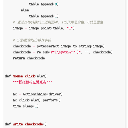
            table
.
append(
0
else
            table
.
append(
1
# 通过表格转换成二进制图片，1的作用是白色，0就是黑色
    image 
=
 image
.
point(table, 
"1"
# 识别图像取出特殊字符
    checkcode 
=
 pytesseract
.
    checkcode 
=
 re
.
sub(
r
"[\s@#$&%*?']"
, 
''
return
def
mouse_click
(elem)
:
"""模拟鼠标左键点击"""
    ac 
=
    ac
.
click(elem)
.
    time
.
sleep(
1
def
write_checkcode
()
: