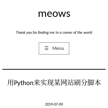
meows
Thank you for finding me in a corner of the world
☰
Menu
用Python来实现某网站刷分脚本
2019-07-09