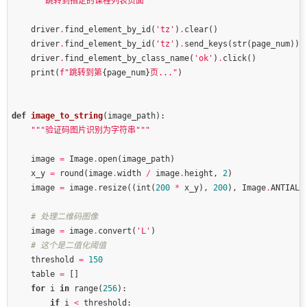
"""跳转到指定的课程列表页面"""
    driver
.
find_element_by_id(
'tz'
)
.
    driver
.
find_element_by_id(
'tz'
)
.
    driver
.
find_element_by_class_name(
'ok'
)
.
    print(
f
"跳转到第
{
page_num
}
页..."
def
image_to_string
(image_path)
:
"""验证码图片识别为字符串"""
    image 
=
 Image
.
    x_y 
=
 round(image
.
width 
/
 image
.
height, 
2
    image 
=
 image
.
resize((int(
200
*
 x_y), 
200
), Image
.
# 处理二维码图像
    image 
=
 image
.
convert(
'L'
# 这个是二值化阈值
    threshold 
=
150
    table 
=
for
 i 
in
 range(
256
if
 i 
<