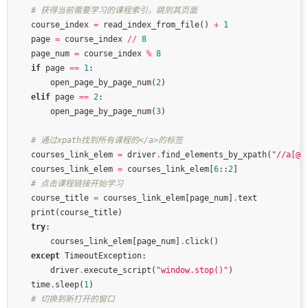
# 获得当前需要学习的课程索引，跳到其页面
    course_index 
=
 read_index_from_file() 
+
1
    page 
=
 course_index 
//
8
    page_num 
=
 course_index 
%
8
if
 page 
==
1
        open_page_by_page_num(
2
elif
 page 
==
2
        open_page_by_page_num(
3
# 通过xpath找到所有课程的</a>的标签
    courses_link_elem 
=
 driver
.
find_elements_by_xpath(
"//a[@t
    courses_link_elem 
=
 courses_link_elem[
6
::
2
# 点击课程链接开始学习
    course_title 
=
 courses_link_elem[page_num]
.
try
        courses_link_elem[page_num]
.
except
        driver
.
execute_script(
"window.stop()"
    time
.
sleep(
1
# 切换到新打开的窗口